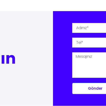
şın
Gönder