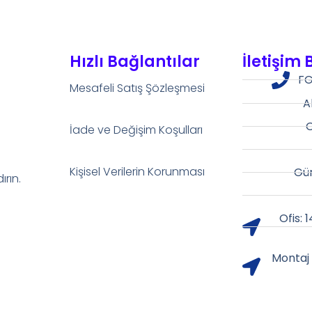
Hızlı Bağlantılar
İletişim 
FG
Mesafeli Satış Şözleşmesi
A
O
İade ve Değişim Koşulları
Kişisel Verilerin Korunması
Gür
rın.
Ofis: 
Montaj 