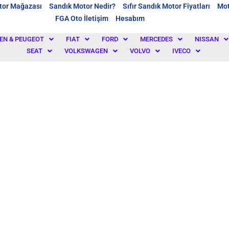
tor Mağazası
Sandık Motor Nedir?
Sıfır Sandık Motor Fiyatları
Mot
FGA Oto İletişim
Hesabım
EN & PEUGEOT
FIAT
FORD
MERCEDES
NISSAN
SEAT
VOLKSWAGEN
VOLVO
IVECO