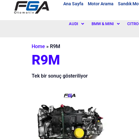
Ana Sayfa
Motor Arama
Sandık Mo
AUDI
BMW & MINI
CITRO
Home
»
R9M
R9M
Tek bir sonuç gösteriliyor