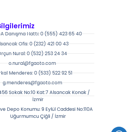
Bilgilerimiz
A Danışma Hattı: 0 (555) 423 65 40
lsancak Ofis: 0 (232) 421 00 43
rçun Nural: 0 (532) 253 24 34
o.nural@fgaoto.com
kal Menderes: 0 (533) 522 92 51
g.menderes@fgaoto.com
1456 Sokak No:10 Kat:7 Alsancak Konak /
İzmir
ve Depo Konumu: 9 Eylül Caddesi No:110A
Uğurmumcu Çiğli / İzmir