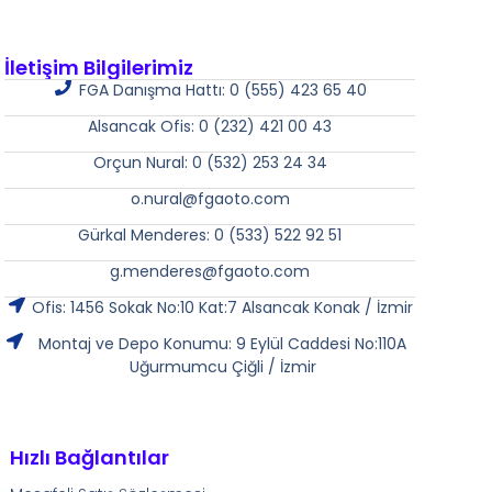
İletişim Bilgilerimiz
FGA Danışma Hattı: 0 (555) 423 65 40
Alsancak Ofis: 0 (232) 421 00 43
Orçun Nural: 0 (532) 253 24 34
o.nural@fgaoto.com
Gürkal Menderes: 0 (533) 522 92 51
g.menderes@fgaoto.com
Ofis: 1456 Sokak No:10 Kat:7 Alsancak Konak / İzmir
Montaj ve Depo Konumu: 9 Eylül Caddesi No:110A
Uğurmumcu Çiğli / İzmir
Hızlı Bağlantılar