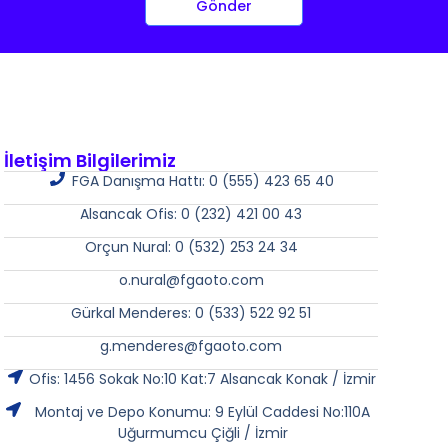
Gönder
İletişim Bilgilerimiz
FGA Danışma Hattı: 0 (555) 423 65 40
Alsancak Ofis: 0 (232) 421 00 43
Orçun Nural: 0 (532) 253 24 34
o.nural@fgaoto.com
Gürkal Menderes: 0 (533) 522 92 51
g.menderes@fgaoto.com
Ofis: 1456 Sokak No:10 Kat:7 Alsancak Konak / İzmir
Montaj ve Depo Konumu: 9 Eylül Caddesi No:110A
Uğurmumcu Çiğli / İzmir