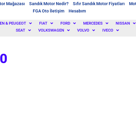
tor Mağazası
Sandık Motor Nedir?
Sıfır Sandık Motor Fiyatları
Mot
FGA Oto İletişim
Hesabım
EN & PEUGEOT
FIAT
FORD
MERCEDES
NISSAN
SEAT
VOLKSWAGEN
VOLVO
IVECO
0