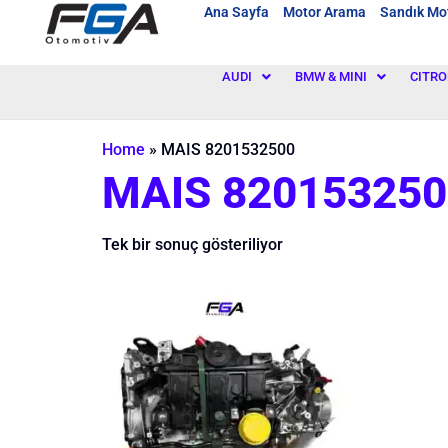
Ana Sayfa
Motor Arama
Sandık Mo
AUDI
BMW & MINI
CITRO
Home
»
MAIS 8201532500
MAIS 820153250
Tek bir sonuç gösteriliyor