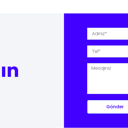
şın
Gönder