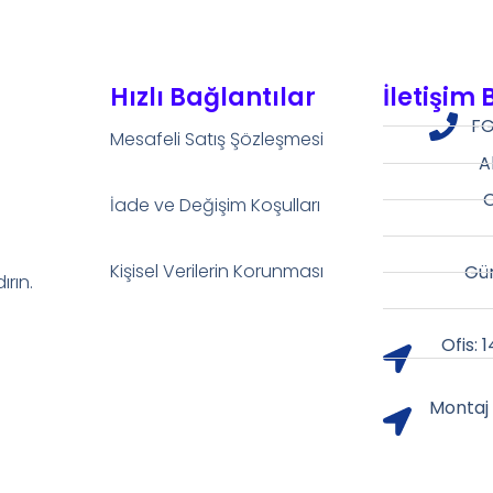
Hızlı Bağlantılar
İletişim 
FG
Mesafeli Satış Şözleşmesi
A
O
İade ve Değişim Koşulları
Kişisel Verilerin Korunması
Gür
rın.
Ofis: 
Montaj 