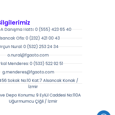
Bilgilerimiz
A Danışma Hattı: 0 (555) 423 65 40
lsancak Ofis: 0 (232) 421 00 43
rçun Nural: 0 (532) 253 24 34
o.nural@fgaoto.com
kal Menderes: 0 (533) 522 92 51
g.menderes@fgaoto.com
1456 Sokak No:10 Kat:7 Alsancak Konak /
İzmir
ve Depo Konumu: 9 Eylül Caddesi No:110A
Uğurmumcu Çiğli / İzmir